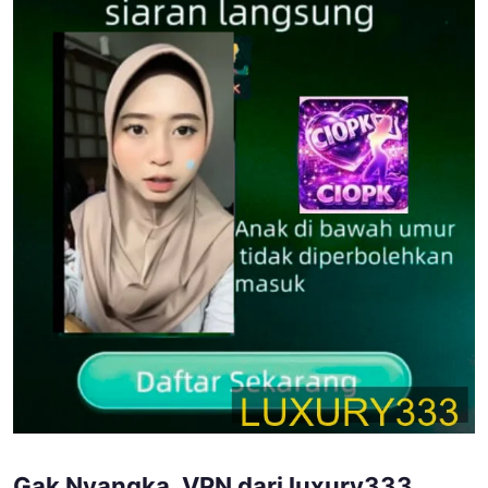
Gak Nyangka, VPN dari luxury333