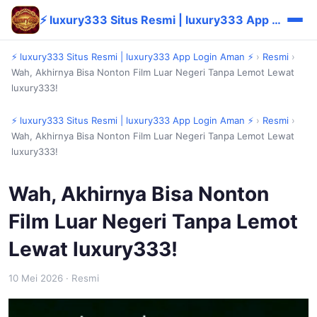
⚡ luxury333 Situs Resmi | luxury333 App Login Aman ⚡
⚡ luxury333 Situs Resmi | luxury333 App Login Aman ⚡
›
Resmi
›
Wah, Akhirnya Bisa Nonton Film Luar Negeri Tanpa Lemot Lewat
luxury333!
⚡ luxury333 Situs Resmi | luxury333 App Login Aman ⚡
›
Resmi
›
Wah, Akhirnya Bisa Nonton Film Luar Negeri Tanpa Lemot Lewat
luxury333!
Wah, Akhirnya Bisa Nonton
Film Luar Negeri Tanpa Lemot
Lewat luxury333!
10 Mei 2026
· Resmi