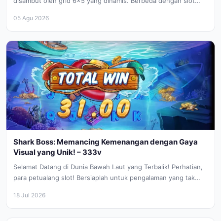
disambut oleh grid 6×5 yang dinamis. Berbeda dengan slot
tradisional,...
05 Agu 2026
Shark Boss: Memancing Kemenangan dengan Gaya
Visual yang Unik! – 333v
Selamat Datang di Dunia Bawah Laut yang Terbalik! Perhatian,
para petualang slot! Bersiaplah untuk pengalaman yang tak
terduga di Shark...
18 Jul 2026